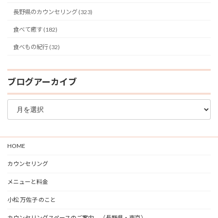
長野県のカウンセリング (323)
食べて癒す (182)
食べもの紀行 (32)
ブログアーカイブ
ブ
ロ
グ
ア
ー
HOME
カ
イ
カウンセリング
ブ
メニューと料金
小松 万佐子 のこと
カウンセリングスペースのご案内 （長野県・東京）