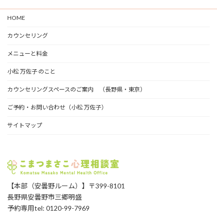
ア
ー
HOME
カ
イ
カウンセリング
ブ
メニューと料金
小松 万佐子 のこと
カウンセリングスペースのご案内 （長野県・東京）
ご予約・お問い合わせ（小松 万佐子）
サイトマップ
【本部（安曇野ルーム）】〒399-8101
長野県安曇野市三郷明盛
予約専用tel: 0120-99-7969