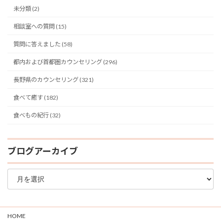
未分類 (2)
相談室への質問 (15)
質問に答えました (58)
都内および首都圏カウンセリング (296)
長野県のカウンセリング (321)
食べて癒す (182)
食べもの紀行 (32)
ブログアーカイブ
ブ
ロ
グ
ア
ー
HOME
カ