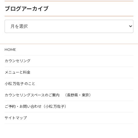
ブログアーカイブ
ブ
ロ
グ
ア
ー
HOME
カ
イ
カウンセリング
ブ
メニューと料金
小松 万佐子 のこと
カウンセリングスペースのご案内 （長野県・東京）
ご予約・お問い合わせ（小松 万佐子）
サイトマップ