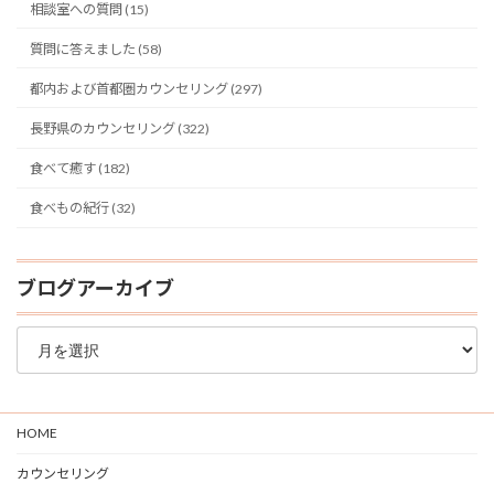
相談室への質問 (15)
質問に答えました (58)
都内および首都圏カウンセリング (297)
長野県のカウンセリング (322)
食べて癒す (182)
食べもの紀行 (32)
ブログアーカイブ
ブ
ロ
グ
ア
ー
HOME
カ
イ
カウンセリング
ブ