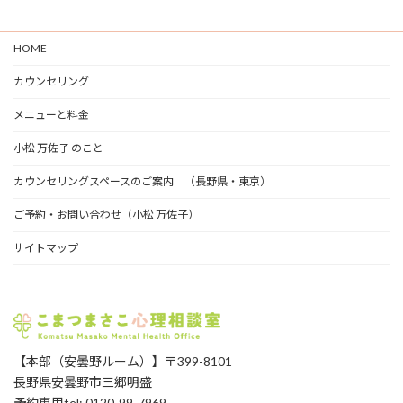
ア
ー
HOME
カ
イ
カウンセリング
ブ
メニューと料金
小松 万佐子 のこと
カウンセリングスペースのご案内 （長野県・東京）
ご予約・お問い合わせ（小松 万佐子）
サイトマップ
【本部（安曇野ルーム）】〒399-8101
長野県安曇野市三郷明盛
予約専用tel: 0120-99-7969