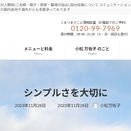
さ,対人関係(ご夫婦・親子・家族・職場の悩み),自分自身について,コミュニケーション,
圏ほか国内各地や海外からも多数承っております
こまつまさこ心理相談室（お電話でのご予約）
0120-99-7969
受付時間：09:00 - 21:00（土・日・祝日も受付）
メニューと料金
小松 万佐子 のこと
Menu
Profile
シンプルさを大切に
最
2023年11月28日
2023年11月28日
小松万佐子
終
更
新
日
時
: