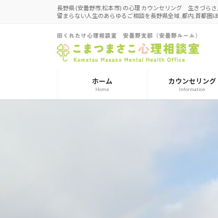
コ
ナ
長野県 (安曇野市,松本市) の心理 カウンセリング 生きづら
留まらない人生のあらゆるご相談を長野県全域 ,都内,首都
ン
ビ
テ
ゲ
ン
ー
ツ
シ
へ
ョ
ス
ン
ホーム
カウンセリング
キ
に
Home
Information
ッ
移
プ
動