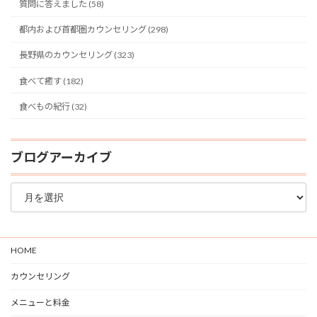
質問に答えました (58)
都内および首都圏カウンセリング (298)
長野県のカウンセリング (323)
食べて癒す (182)
食べもの紀行 (32)
ブログアーカイブ
ブ
ロ
グ
ア
ー
HOME
カ
イ
カウンセリング
ブ
メニューと料金