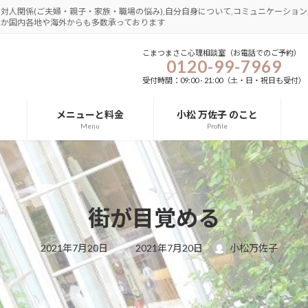
さ,対人関係(ご夫婦・親子・家族・職場の悩み),自分自身について,コミュニケーション,
圏ほか国内各地や海外からも多数承っております
こまつまさこ心理相談室（お電話でのご予約）
0120-99-7969
受付時間：09:00 - 21:00（土・日・祝日も受付）
メニューと料金
小松 万佐子 のこと
Menu
Profile
街が目覚める
最
2021年7月20日
2021年7月20日
小松万佐子
終
更
新
日
時
: