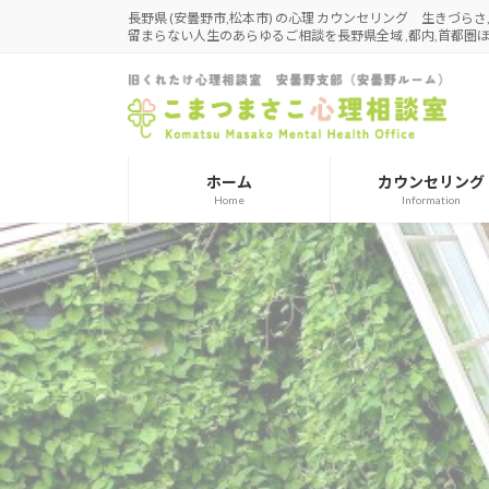
コ
ナ
長野県 (安曇野市,松本市) の心理 カウンセリング 生きづら
留まらない人生のあらゆるご相談を長野県全域 ,都内,首都
ン
ビ
テ
ゲ
ン
ー
ツ
シ
へ
ョ
ス
ン
ホーム
カウンセリング
キ
に
Home
Information
ッ
移
プ
動