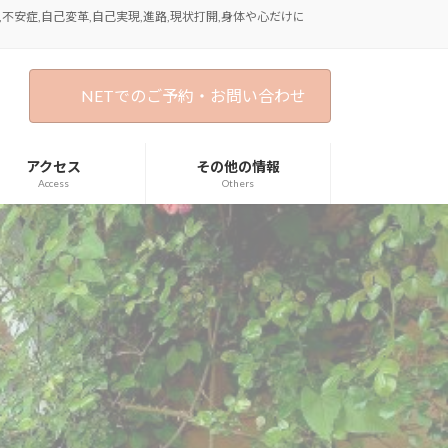
不安症,自己変革,自己実現,進路,現状打開,身体や心だけに
NETでのご予約・お問い合わせ
アクセス
その他の情報
Access
Others