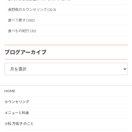
長野県のカウンセリング (323)
食べて癒す (182)
食べもの紀行 (32)
ブログアーカイブ
ブ
ロ
グ
ア
ー
HOME
カ
イ
カウンセリング
ブ
メニューと料金
小松 万佐子 のこと