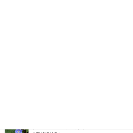
一生の学び場
2021年5月9日
最新記事
生命のサイクル
2026年8月9日
久しぶりに・・（夏の天気）