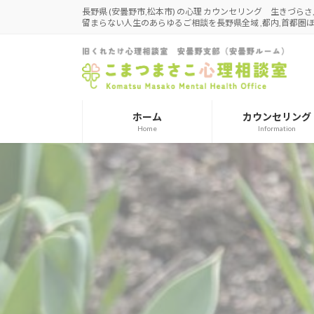
コ
ナ
長野県 (安曇野市,松本市) の心理 カウンセリング 生きづら
留まらない人生のあらゆるご相談を長野県全域 ,都内,首都
ン
ビ
テ
ゲ
ン
ー
ツ
シ
へ
ョ
ス
ン
ホーム
カウンセリング
キ
に
Home
Information
ッ
移
プ
動