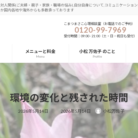
さ,対人関係(ご夫婦・親子・家族・職場の悩み),自分自身について,コミュニケーション,
圏ほか国内各地や海外からも多数承っております
こまつまさこ心理相談室（お電話でのご予約）
0120-99-7969
受付時間：09:00 - 21:00（土・日・祝日も受付）
メニューと料金
小松 万佐子 のこと
Menu
Profile
環境の変化と残された時間
最
2026年5月14日
2026年5月14日
小松万佐子
終
更
新
日
時
: