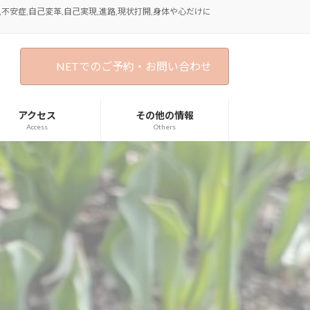
不安症,自己変革,自己実現,進路,現状打開,身体や心だけに
NETでのご予約・お問い合わせ
アクセス
その他の情報
Access
Others