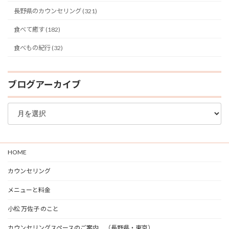
長野県のカウンセリング (321)
食べて癒す (182)
食べもの紀行 (32)
ブログアーカイブ
ブ
ロ
グ
ア
ー
HOME
カ
イ
カウンセリング
ブ
メニューと料金
小松 万佐子 のこと
カウンセリングスペースのご案内 （長野県・東京）