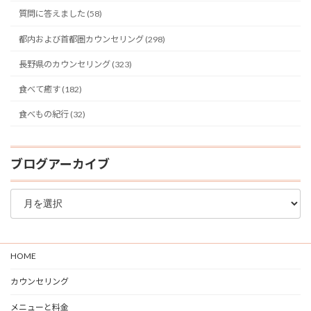
質問に答えました (58)
都内および首都圏カウンセリング (298)
長野県のカウンセリング (323)
食べて癒す (182)
食べもの紀行 (32)
ブログアーカイブ
ブ
ロ
グ
ア
ー
HOME
カ
イ
カウンセリング
ブ
メニューと料金