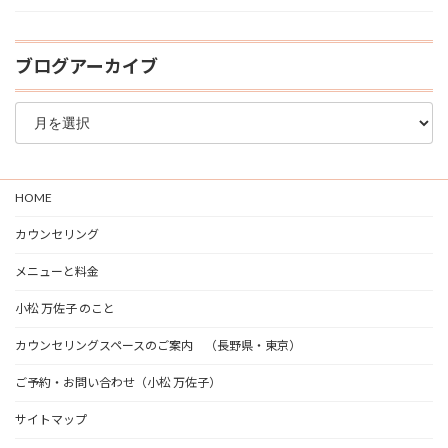
ブログアーカイブ
ブ
ロ
グ
ア
ー
HOME
カ
イ
カウンセリング
ブ
メニューと料金
小松 万佐子 のこと
カウンセリングスペースのご案内 （長野県・東京）
ご予約・お問い合わせ（小松 万佐子）
サイトマップ