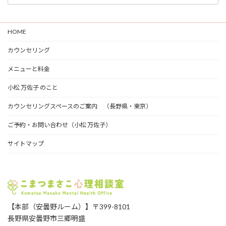
グ
ア
ー
HOME
カ
イ
カウンセリング
ブ
メニューと料金
小松 万佐子 のこと
カウンセリングスペースのご案内 （長野県・東京）
ご予約・お問い合わせ（小松 万佐子）
サイトマップ
【本部（安曇野ルーム）】〒399-8101
長野県安曇野市三郷明盛