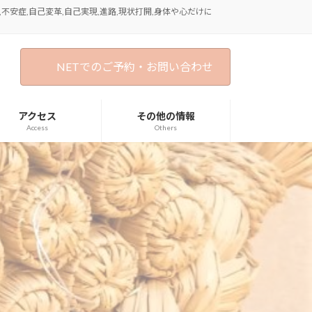
不安症,自己変革,自己実現,進路,現状打開,身体や心だけに
NETでのご予約・お問い合わせ
アクセス
その他の情報
Access
Others