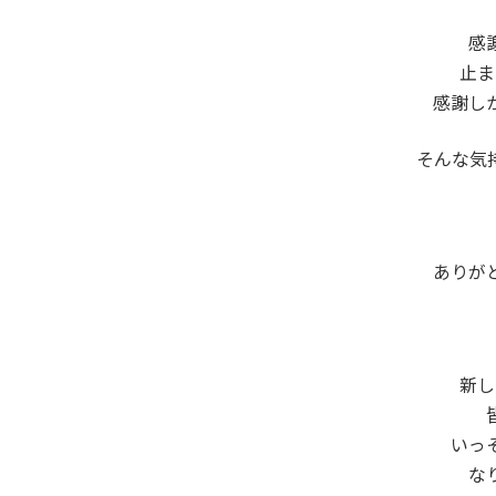
感
止ま
感謝し
そんな気
ありが
新し
いっ
な