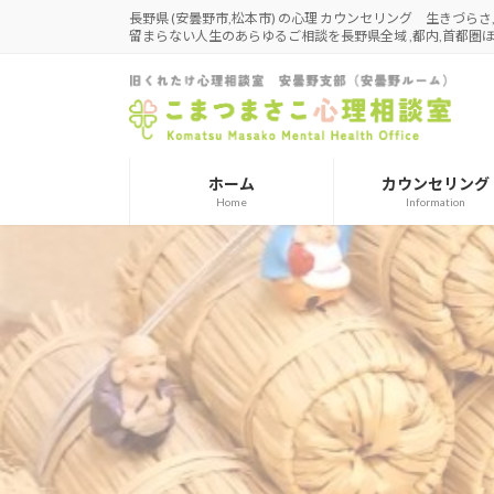
コ
ナ
長野県 (安曇野市,松本市) の心理 カウンセリング 生きづら
留まらない人生のあらゆるご相談を長野県全域 ,都内,首都
ン
ビ
テ
ゲ
ン
ー
ツ
シ
へ
ョ
ス
ン
ホーム
カウンセリング
キ
に
Home
Information
ッ
移
プ
動