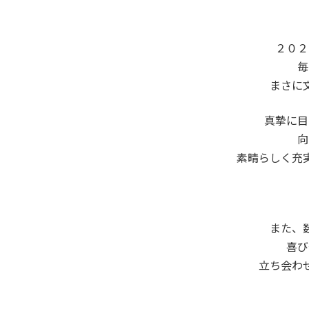
２０２
毎
まさに
真摯に目
向
素晴らしく充
また、
喜び
立ち会わ