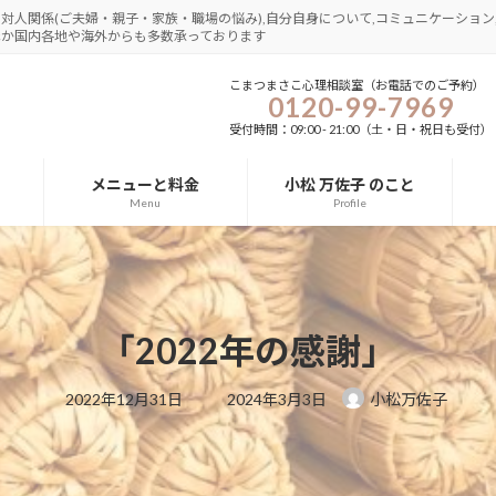
さ,対人関係(ご夫婦・親子・家族・職場の悩み),自分自身について,コミュニケーション,
圏ほか国内各地や海外からも多数承っております
こまつまさこ心理相談室（お電話でのご予約）
0120-99-7969
受付時間：09:00 - 21:00（土・日・祝日も受付）
メニューと料金
小松 万佐子 のこと
Menu
Profile
「2022年の感謝」
最
2022年12月31日
2024年3月3日
小松万佐子
終
更
新
日
時
: