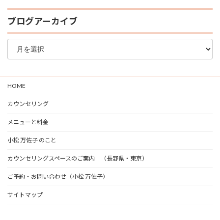
ブログアーカイブ
ブ
ロ
グ
ア
ー
HOME
カ
イ
カウンセリング
ブ
メニューと料金
小松 万佐子 のこと
カウンセリングスペースのご案内 （長野県・東京）
ご予約・お問い合わせ（小松 万佐子）
サイトマップ