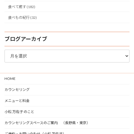
食べて癒す (182)
食べもの紀行 (32)
ブログアーカイブ
ブ
ロ
グ
ア
ー
HOME
カ
イ
カウンセリング
ブ
メニューと料金
小松 万佐子 のこと
カウンセリングスペースのご案内 （長野県・東京）
ご予約・お問い合わせ（小松 万佐子）