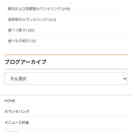
都内および首都圏カウンセリング (298)
長野県のカウンセリング (323)
食べて癒す (182)
食べもの紀行 (32)
ブログアーカイブ
ブ
ロ
グ
ア
ー
HOME
カ
イ
カウンセリング
ブ
メニューと料金