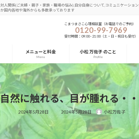
さ,対人関係(ご夫婦・親子・家族・職場の悩み),自分自身について,コミュニケーション,
圏ほか国内各地や海外からも多数承っております
こまつまさこ心理相談室（お電話でのご予約）
0120-99-7969
受付時間：09:00 - 21:00（土・日・祝日も受付）
メニューと料金
小松 万佐子 のこと
Menu
Profile
自然に触れる、目が腫れる・・
最
2024年5月28日
2024年5月28日
小松万佐子
終
更
新
日
時
: