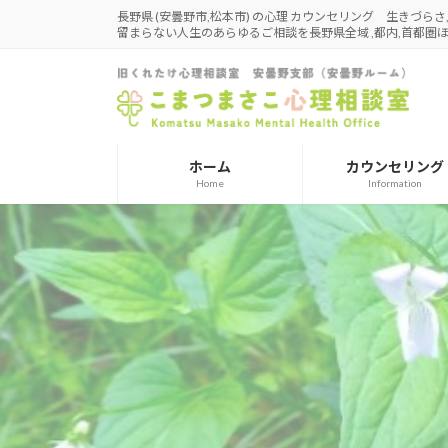
コ
ナ
長野県 (安曇野市,松本市) の心理 カウンセリング 生きづら
留まらない人生のあらゆるご相談を長野県全域 ,都内,首都
ン
ビ
テ
ゲ
ン
ー
ツ
シ
へ
ョ
ス
ン
ホーム
カウンセリング
キ
に
Home
Information
ッ
移
プ
動