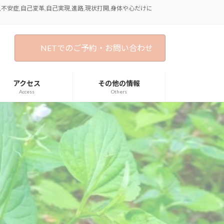
不安症,自己変革,自己実現,進路,現状打開,身体や心だけに
NETでのご予約・お問い合わせ
アクセス
その他の情報
Access
Others