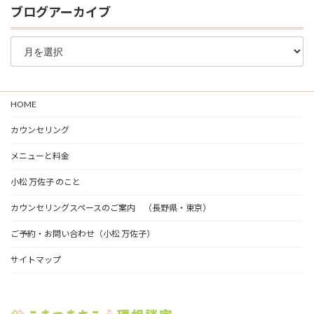
ブログアーカイブ
ブ
ロ
グ
ア
ー
HOME
カ
イ
カウンセリング
ブ
メニューと料金
小松 万佐子 のこと
カウンセリングスペースのご案内 （長野県・東京）
ご予約・お問い合わせ（小松 万佐子）
サイトマップ