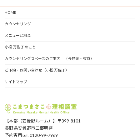
ア
ー
HOME
カ
イ
カウンセリング
ブ
メニューと料金
小松 万佐子 のこと
カウンセリングスペースのご案内 （長野県・東京）
ご予約・お問い合わせ（小松 万佐子）
サイトマップ
【本部（安曇野ルーム）】〒399-8101
長野県安曇野市三郷明盛
予約専用tel: 0120-99-7969