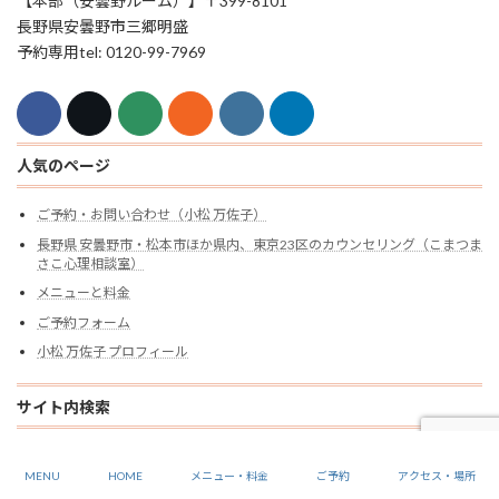
【本部（安曇野ルーム）】〒399-8101
長野県安曇野市三郷明盛
予約専用tel: 0120-99-7969
人気のページ
ご予約・お問い合わせ（小松 万佐子）
長野県 安曇野市・松本市ほか県内、東京23区のカウンセリング（こまつま
さこ心理相談室）
メニューと料金
ご予約フォーム
小松 万佐子 プロフィール
サイト内検索
検
索:
MENU
HOME
メニュー・料金
ご予約
アクセス・場所