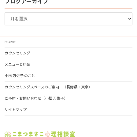
ブログアーカイブ
ブ
ロ
グ
ア
ー
HOME
カ
イ
カウンセリング
ブ
メニューと料金
小松 万佐子 のこと
カウンセリングスペースのご案内 （長野県・東京）
ご予約・お問い合わせ（小松 万佐子）
サイトマップ