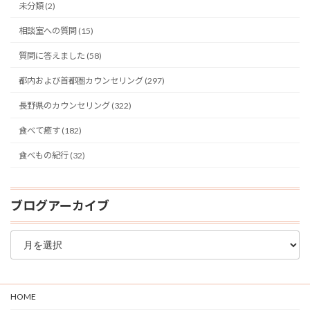
未分類 (2)
相談室への質問 (15)
質問に答えました (58)
都内および首都圏カウンセリング (297)
長野県のカウンセリング (322)
食べて癒す (182)
食べもの紀行 (32)
ブログアーカイブ
ブ
ロ
グ
ア
ー
HOME
カ