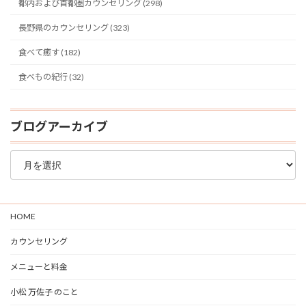
都内および首都圏カウンセリング (298)
長野県のカウンセリング (323)
食べて癒す (182)
食べもの紀行 (32)
ブログアーカイブ
ブ
ロ
グ
ア
ー
HOME
カ
イ
カウンセリング
ブ
メニューと料金
小松 万佐子 のこと