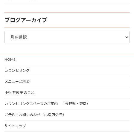
ブログアーカイブ
ブ
ロ
グ
ア
ー
HOME
カ
イ
カウンセリング
ブ
メニューと料金
小松 万佐子 のこと
カウンセリングスペースのご案内 （長野県・東京）
ご予約・お問い合わせ（小松 万佐子）
サイトマップ