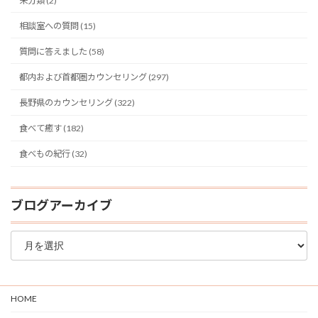
未分類 (2)
相談室への質問 (15)
質問に答えました (58)
都内および首都圏カウンセリング (297)
長野県のカウンセリング (322)
食べて癒す (182)
食べもの紀行 (32)
ブログアーカイブ
ブ
ロ
グ
ア
ー
HOME
カ
イ