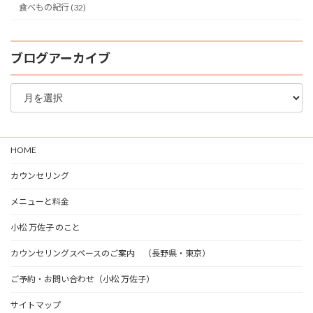
食べもの紀行 (32)
ブログアーカイブ
ブ
ロ
グ
ア
ー
HOME
カ
イ
カウンセリング
ブ
メニューと料金
小松 万佐子 のこと
カウンセリングスペースのご案内 （長野県・東京）
ご予約・お問い合わせ（小松 万佐子）
サイトマップ