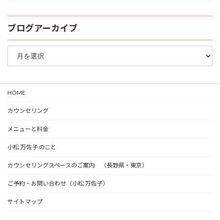
ブログアーカイブ
ブ
ロ
グ
ア
ー
HOME
カ
イ
カウンセリング
ブ
メニューと料金
小松 万佐子 のこと
カウンセリングスペースのご案内 （長野県・東京）
ご予約・お問い合わせ（小松 万佐子）
サイトマップ