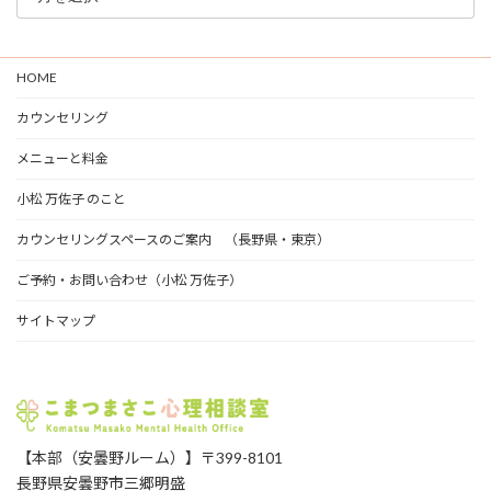
グ
ア
ー
HOME
カ
イ
カウンセリング
ブ
メニューと料金
小松 万佐子 のこと
カウンセリングスペースのご案内 （長野県・東京）
ご予約・お問い合わせ（小松 万佐子）
サイトマップ
【本部（安曇野ルーム）】〒399-8101
長野県安曇野市三郷明盛