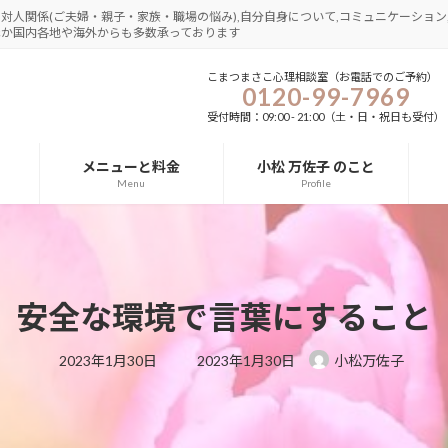
さ,対人関係(ご夫婦・親子・家族・職場の悩み),自分自身について,コミュニケーション,
圏ほか国内各地や海外からも多数承っております
こまつまさこ心理相談室（お電話でのご予約）
0120-99-7969
受付時間：09:00 - 21:00（土・日・祝日も受付）
メニューと料金
小松 万佐子 のこと
Menu
Profile
安全な環境で言葉にすること
最
2023年1月30日
2023年1月30日
小松万佐子
終
更
新
日
時
: