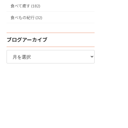
食べて癒す (182)
食べもの紀行 (32)
ブログアーカイブ
ブ
ロ
グ
ア
ー
カ
イ
ブ