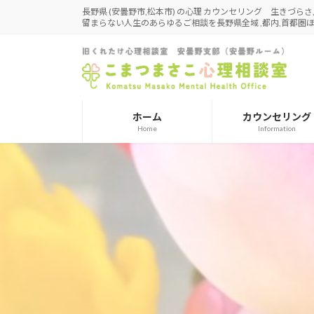
コ
ナ
長野県 (安曇野市,松本市) の心理 カウンセリング 生きづら
留まらない人生のあらゆるご相談を長野県全域 ,都内,首都
ン
ビ
テ
ゲ
ン
ー
ツ
シ
へ
ョ
ス
ン
ホーム
カウンセリング
キ
に
Home
Information
ッ
移
プ
動