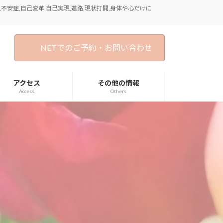
不安症,自己変革,自己実現,進路,現状打開,身体や心だけに
NETでのご予約・お問い合わせ
アクセス
その他の情報
Access
Others