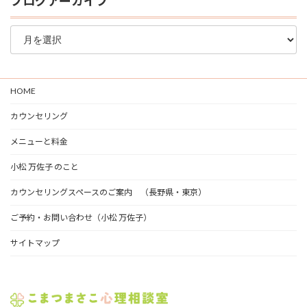
ブログアーカイブ
ブ
ロ
グ
ア
ー
HOME
カ
イ
カウンセリング
ブ
メニューと料金
小松 万佐子 のこと
カウンセリングスペースのご案内 （長野県・東京）
ご予約・お問い合わせ（小松 万佐子）
サイトマップ