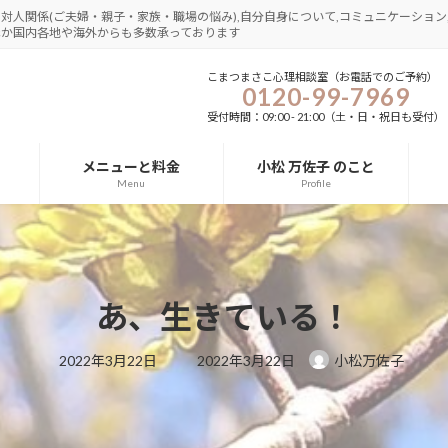
さ,対人関係(ご夫婦・親子・家族・職場の悩み),自分自身について,コミュニケーション,
圏ほか国内各地や海外からも多数承っております
こまつまさこ心理相談室（お電話でのご予約）
0120-99-7969
受付時間：09:00 - 21:00（土・日・祝日も受付）
メニューと料金
小松 万佐子 のこと
Menu
Profile
あ、生きている！
最
2022年3月22日
2022年3月22日
小松万佐子
終
更
新
日
時
: