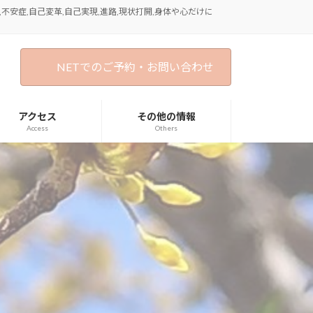
不安症,自己変革,自己実現,進路,現状打開,身体や心だけに
NETでのご予約・お問い合わせ
アクセス
その他の情報
Access
Others