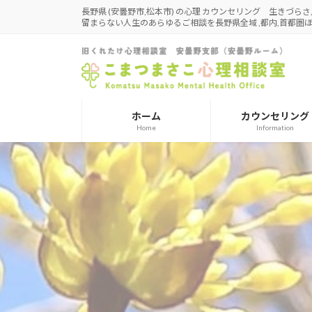
コ
ナ
長野県 (安曇野市,松本市) の心理 カウンセリング 生きづら
留まらない人生のあらゆるご相談を長野県全域 ,都内,首都
ン
ビ
テ
ゲ
ン
ー
ツ
シ
へ
ョ
ス
ン
ホーム
カウンセリング
キ
に
Home
Information
ッ
移
プ
動