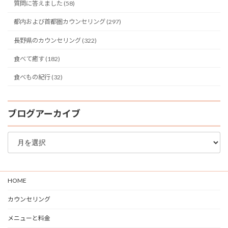
質問に答えました (58)
都内および首都圏カウンセリング (297)
長野県のカウンセリング (322)
食べて癒す (182)
食べもの紀行 (32)
ブログアーカイブ
ブ
ロ
グ
ア
ー
HOME
カ
イ
カウンセリング
ブ
メニューと料金