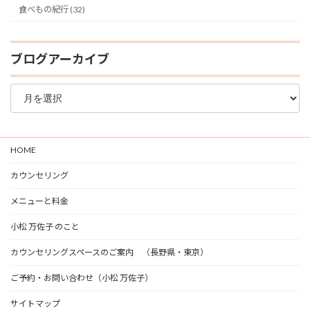
食べもの紀行 (32)
ブログアーカイブ
ブ
ロ
グ
ア
ー
HOME
カ
イ
カウンセリング
ブ
メニューと料金
小松 万佐子 のこと
カウンセリングスペースのご案内 （長野県・東京）
ご予約・お問い合わせ（小松 万佐子）
サイトマップ