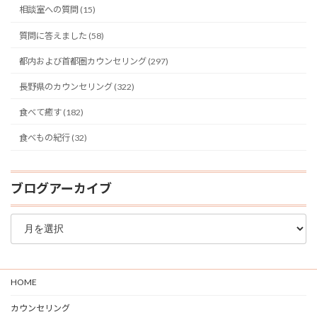
相談室への質問 (15)
質問に答えました (58)
都内および首都圏カウンセリング (297)
長野県のカウンセリング (322)
食べて癒す (182)
食べもの紀行 (32)
ブログアーカイブ
ブ
ロ
グ
ア
ー
HOME
カ
イ
カウンセリング
ブ